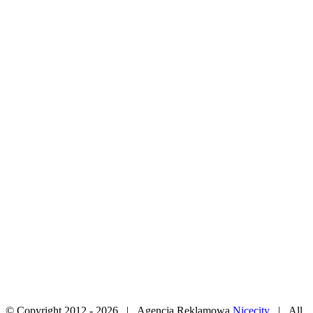
© Copyright 2012 -
2026 | Agencja Reklamowa
Nicecity
| All